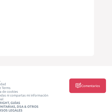
L
idad
Comentarios
e Terms
ca de cookies
das ni compartas mi información
nal
IGHT, GUÍAS
NITARIAS, DSA & OTROS
RSOS LEGALES