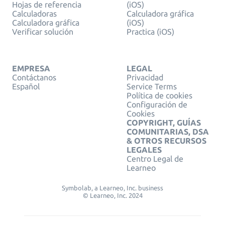
Hojas de referencia
(iOS)
Calculadoras
Calculadora gráfica
Calculadora gráfica
(iOS)
Verificar solución
Practica (iOS)
EMPRESA
LEGAL
Contáctanos
Privacidad
Español
Service Terms
Política de cookies
Configuración de
Cookies
COPYRIGHT, GUÍAS
COMUNITARIAS, DSA
& OTROS RECURSOS
LEGALES
Centro Legal de
Learneo
Symbolab, a Learneo, Inc. business
© Learneo, Inc. 2024