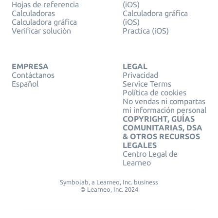
Hojas de referencia
(iOS)
Calculadoras
Calculadora gráfica
Calculadora gráfica
(iOS)
Verificar solución
Practica (iOS)
EMPRESA
LEGAL
Contáctanos
Privacidad
Español
Service Terms
Política de cookies
No vendas ni compartas
mi información personal
COPYRIGHT, GUÍAS
COMUNITARIAS, DSA
& OTROS RECURSOS
LEGALES
Centro Legal de
Learneo
Symbolab, a Learneo, Inc. business
© Learneo, Inc. 2024