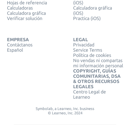
Hojas de referencia
(iOS)
Calculadoras
Calculadora gráfica
Calculadora gráfica
(iOS)
Verificar solución
Practica (iOS)
EMPRESA
LEGAL
Contáctanos
Privacidad
Español
Service Terms
Política de cookies
No vendas ni compartas
mi información personal
COPYRIGHT, GUÍAS
COMUNITARIAS, DSA
& OTROS RECURSOS
LEGALES
Centro Legal de
Learneo
Symbolab, a Learneo, Inc. business
© Learneo, Inc. 2024