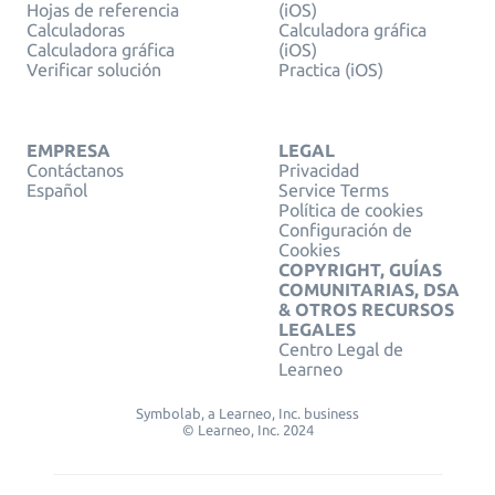
Hojas de referencia
(iOS)
Calculadoras
Calculadora gráfica
Calculadora gráfica
(iOS)
Verificar solución
Practica (iOS)
EMPRESA
LEGAL
Contáctanos
Privacidad
Español
Service Terms
Política de cookies
Configuración de
Cookies
COPYRIGHT, GUÍAS
COMUNITARIAS, DSA
& OTROS RECURSOS
LEGALES
Centro Legal de
Learneo
Symbolab, a Learneo, Inc. business
© Learneo, Inc. 2024