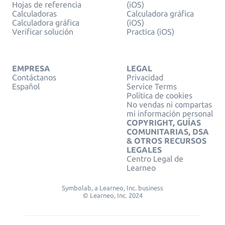
Hojas de referencia
(iOS)
Calculadoras
Calculadora gráfica
Calculadora gráfica
(iOS)
Verificar solución
Practica (iOS)
EMPRESA
LEGAL
Contáctanos
Privacidad
Español
Service Terms
Política de cookies
No vendas ni compartas
mi información personal
COPYRIGHT, GUÍAS
COMUNITARIAS, DSA
& OTROS RECURSOS
LEGALES
Centro Legal de
Learneo
Symbolab, a Learneo, Inc. business
© Learneo, Inc. 2024