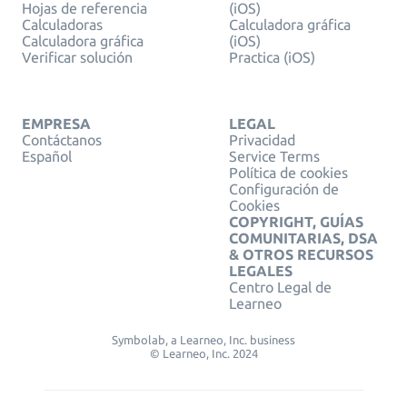
Hojas de referencia
(iOS)
Calculadoras
Calculadora gráfica
Calculadora gráfica
(iOS)
Verificar solución
Practica (iOS)
EMPRESA
LEGAL
Contáctanos
Privacidad
Español
Service Terms
Política de cookies
Configuración de
Cookies
COPYRIGHT, GUÍAS
COMUNITARIAS, DSA
& OTROS RECURSOS
LEGALES
Centro Legal de
Learneo
Symbolab, a Learneo, Inc. business
© Learneo, Inc. 2024