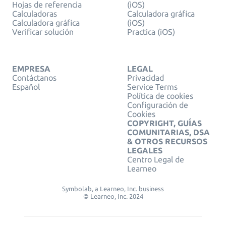
Hojas de referencia
(iOS)
Calculadoras
Calculadora gráfica
Calculadora gráfica
(iOS)
Verificar solución
Practica (iOS)
EMPRESA
LEGAL
Contáctanos
Privacidad
Español
Service Terms
Política de cookies
Configuración de
Cookies
COPYRIGHT, GUÍAS
COMUNITARIAS, DSA
& OTROS RECURSOS
LEGALES
Centro Legal de
Learneo
Symbolab, a Learneo, Inc. business
© Learneo, Inc. 2024