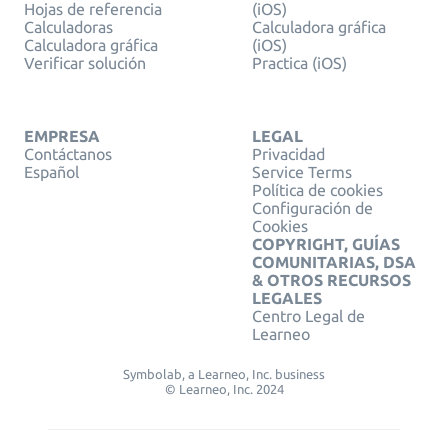
Hojas de referencia
(iOS)
Calculadoras
Calculadora gráfica
Calculadora gráfica
(iOS)
Verificar solución
Practica (iOS)
EMPRESA
LEGAL
Contáctanos
Privacidad
Español
Service Terms
Política de cookies
Configuración de
Cookies
COPYRIGHT, GUÍAS
COMUNITARIAS, DSA
& OTROS RECURSOS
LEGALES
Centro Legal de
Learneo
Symbolab, a Learneo, Inc. business
© Learneo, Inc. 2024