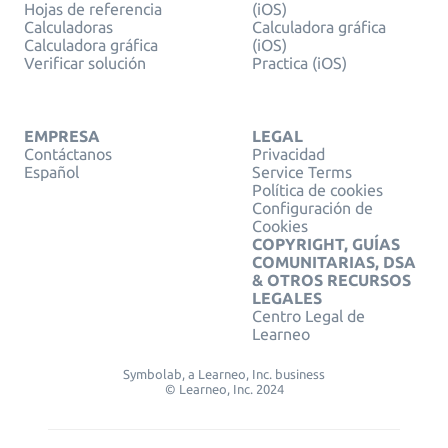
Hojas de referencia
(iOS)
Calculadoras
Calculadora gráfica
Calculadora gráfica
(iOS)
Verificar solución
Practica (iOS)
EMPRESA
LEGAL
Contáctanos
Privacidad
Español
Service Terms
Política de cookies
Configuración de
Cookies
COPYRIGHT, GUÍAS
COMUNITARIAS, DSA
& OTROS RECURSOS
LEGALES
Centro Legal de
Learneo
Symbolab, a Learneo, Inc. business
© Learneo, Inc. 2024