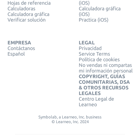
Hojas de referencia
(iOS)
Calculadoras
Calculadora gráfica
Calculadora gráfica
(iOS)
Verificar solución
Practica (iOS)
EMPRESA
LEGAL
Contáctanos
Privacidad
Español
Service Terms
Política de cookies
No vendas ni compartas
mi información personal
COPYRIGHT, GUÍAS
COMUNITARIAS, DSA
& OTROS RECURSOS
LEGALES
Centro Legal de
Learneo
Symbolab, a Learneo, Inc. business
© Learneo, Inc. 2024