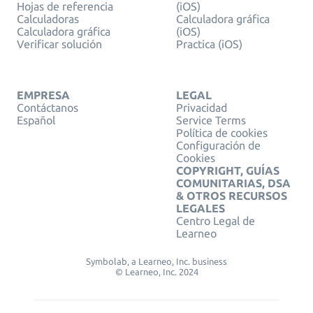
Hojas de referencia
(iOS)
Calculadoras
Calculadora gráfica
Calculadora gráfica
(iOS)
Verificar solución
Practica (iOS)
EMPRESA
LEGAL
Contáctanos
Privacidad
Español
Service Terms
Política de cookies
Configuración de
Cookies
COPYRIGHT, GUÍAS
COMUNITARIAS, DSA
& OTROS RECURSOS
LEGALES
Centro Legal de
Learneo
Symbolab, a Learneo, Inc. business
© Learneo, Inc. 2024