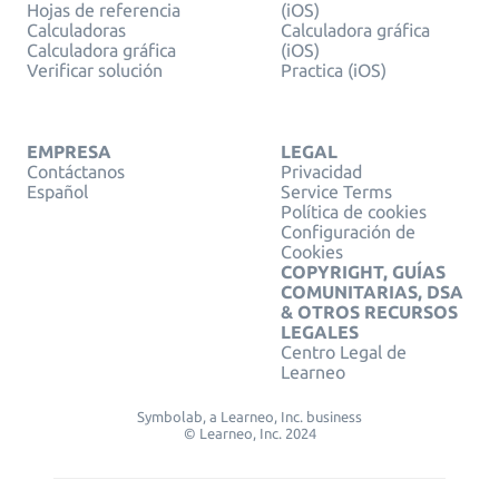
Hojas de referencia
(iOS)
Calculadoras
Calculadora gráfica
Calculadora gráfica
(iOS)
Verificar solución
Practica (iOS)
EMPRESA
LEGAL
Contáctanos
Privacidad
Español
Service Terms
Política de cookies
Configuración de
Cookies
COPYRIGHT, GUÍAS
COMUNITARIAS, DSA
& OTROS RECURSOS
LEGALES
Centro Legal de
Learneo
Symbolab, a Learneo, Inc. business
© Learneo, Inc. 2024