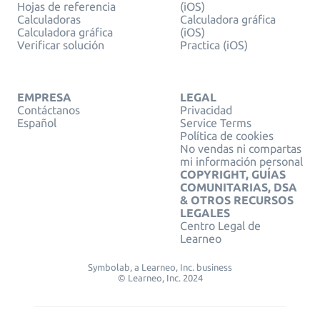
Hojas de referencia
(iOS)
Calculadoras
Calculadora gráfica
Calculadora gráfica
(iOS)
Verificar solución
Practica (iOS)
EMPRESA
LEGAL
Contáctanos
Privacidad
Español
Service Terms
Política de cookies
No vendas ni compartas
mi información personal
COPYRIGHT, GUÍAS
COMUNITARIAS, DSA
& OTROS RECURSOS
LEGALES
Centro Legal de
Learneo
Symbolab, a Learneo, Inc. business
© Learneo, Inc. 2024