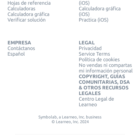
Hojas de referencia
(iOS)
Calculadoras
Calculadora gráfica
Calculadora gráfica
(iOS)
Verificar solución
Practica (iOS)
EMPRESA
LEGAL
Contáctanos
Privacidad
Español
Service Terms
Política de cookies
No vendas ni compartas
mi información personal
COPYRIGHT, GUÍAS
COMUNITARIAS, DSA
& OTROS RECURSOS
LEGALES
Centro Legal de
Learneo
Symbolab, a Learneo, Inc. business
© Learneo, Inc. 2024