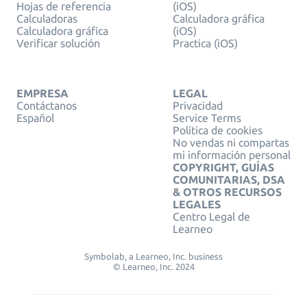
Hojas de referencia
(iOS)
Calculadoras
Calculadora gráfica
Calculadora gráfica
(iOS)
Verificar solución
Practica (iOS)
EMPRESA
LEGAL
Contáctanos
Privacidad
Español
Service Terms
Política de cookies
No vendas ni compartas
mi información personal
COPYRIGHT, GUÍAS
COMUNITARIAS, DSA
& OTROS RECURSOS
LEGALES
Centro Legal de
Learneo
Symbolab, a Learneo, Inc. business
© Learneo, Inc. 2024