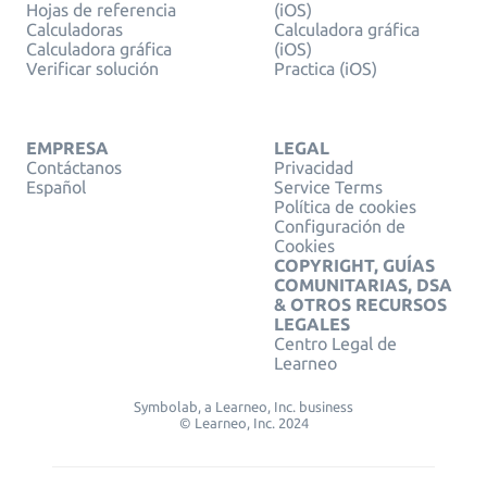
Hojas de referencia
(iOS)
Calculadoras
Calculadora gráfica
Calculadora gráfica
(iOS)
Verificar solución
Practica (iOS)
EMPRESA
LEGAL
Contáctanos
Privacidad
Español
Service Terms
Política de cookies
Configuración de
Cookies
COPYRIGHT, GUÍAS
COMUNITARIAS, DSA
& OTROS RECURSOS
LEGALES
Centro Legal de
Learneo
Symbolab, a Learneo, Inc. business
© Learneo, Inc. 2024