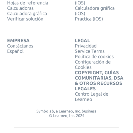
Hojas de referencia
(iOS)
Calculadoras
Calculadora gráfica
Calculadora gráfica
(iOS)
Verificar solución
Practica (iOS)
EMPRESA
LEGAL
Contáctanos
Privacidad
Español
Service Terms
Política de cookies
Configuración de
Cookies
COPYRIGHT, GUÍAS
COMUNITARIAS, DSA
& OTROS RECURSOS
LEGALES
Centro Legal de
Learneo
Symbolab, a Learneo, Inc. business
© Learneo, Inc. 2024