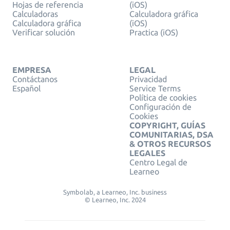
Hojas de referencia
(iOS)
Calculadoras
Calculadora gráfica
Calculadora gráfica
(iOS)
Verificar solución
Practica (iOS)
EMPRESA
LEGAL
Contáctanos
Privacidad
Español
Service Terms
Política de cookies
Configuración de
Cookies
COPYRIGHT, GUÍAS
COMUNITARIAS, DSA
& OTROS RECURSOS
LEGALES
Centro Legal de
Learneo
Symbolab, a Learneo, Inc. business
© Learneo, Inc. 2024