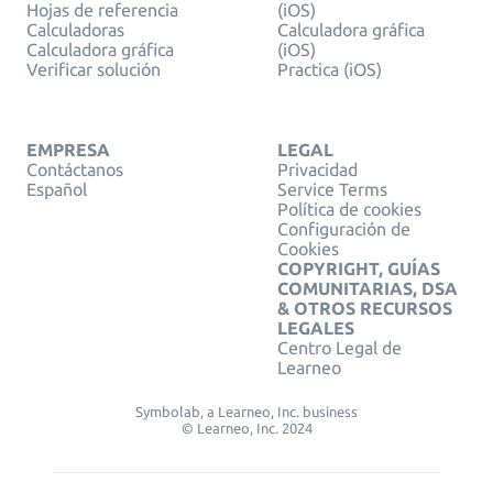
Hojas de referencia
(iOS)
Calculadoras
Calculadora gráfica
Calculadora gráfica
(iOS)
Verificar solución
Practica (iOS)
EMPRESA
LEGAL
Contáctanos
Privacidad
Español
Service Terms
Política de cookies
Configuración de
Cookies
COPYRIGHT, GUÍAS
COMUNITARIAS, DSA
& OTROS RECURSOS
LEGALES
Centro Legal de
Learneo
Symbolab, a Learneo, Inc. business
© Learneo, Inc. 2024