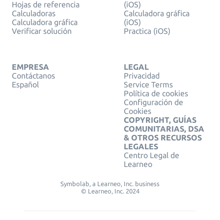
Hojas de referencia
(iOS)
Calculadoras
Calculadora gráfica
Calculadora gráfica
(iOS)
Verificar solución
Practica (iOS)
EMPRESA
LEGAL
Contáctanos
Privacidad
Español
Service Terms
Política de cookies
Configuración de
Cookies
COPYRIGHT, GUÍAS
COMUNITARIAS, DSA
& OTROS RECURSOS
LEGALES
Centro Legal de
Learneo
Symbolab, a Learneo, Inc. business
© Learneo, Inc. 2024