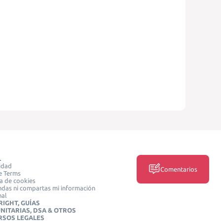
L
idad
Comentarios
e Terms
ca de cookies
das ni compartas mi información
nal
IGHT, GUÍAS
NITARIAS, DSA & OTROS
RSOS LEGALES