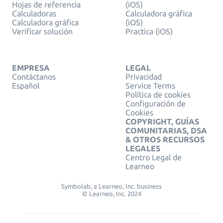
Hojas de referencia
(iOS)
Calculadoras
Calculadora gráfica
Calculadora gráfica
(iOS)
Verificar solución
Practica (iOS)
EMPRESA
LEGAL
Contáctanos
Privacidad
Español
Service Terms
Política de cookies
Configuración de
Cookies
COPYRIGHT, GUÍAS
COMUNITARIAS, DSA
& OTROS RECURSOS
LEGALES
Centro Legal de
Learneo
Symbolab, a Learneo, Inc. business
© Learneo, Inc. 2024