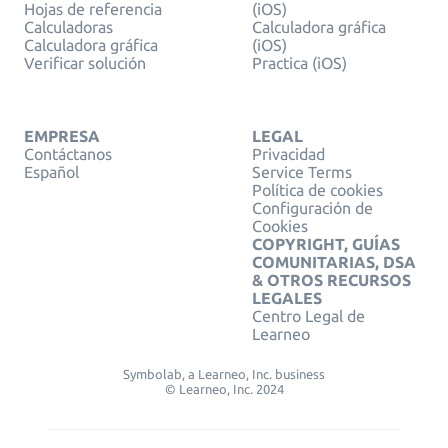
Hojas de referencia
(iOS)
Calculadoras
Calculadora gráfica
Calculadora gráfica
(iOS)
Verificar solución
Practica (iOS)
EMPRESA
LEGAL
Contáctanos
Privacidad
Español
Service Terms
Política de cookies
Configuración de
Cookies
COPYRIGHT, GUÍAS
COMUNITARIAS, DSA
& OTROS RECURSOS
LEGALES
Centro Legal de
Learneo
Symbolab, a Learneo, Inc. business
© Learneo, Inc. 2024