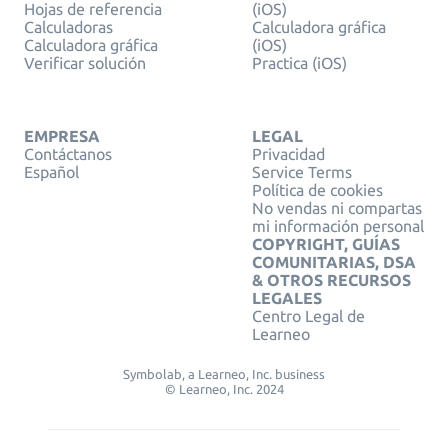
Hojas de referencia
(iOS)
Calculadoras
Calculadora gráfica
Calculadora gráfica
(iOS)
Verificar solución
Practica (iOS)
EMPRESA
LEGAL
Contáctanos
Privacidad
Español
Service Terms
Política de cookies
No vendas ni compartas
mi información personal
COPYRIGHT, GUÍAS
COMUNITARIAS, DSA
& OTROS RECURSOS
LEGALES
Centro Legal de
Learneo
Symbolab, a Learneo, Inc. business
© Learneo, Inc. 2024