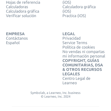
Hojas de referencia
(iOS)
Calculadoras
Calculadora gráfica
Calculadora gráfica
(iOS)
Verificar solución
Practica (iOS)
EMPRESA
LEGAL
Contáctanos
Privacidad
Español
Service Terms
Política de cookies
No vendas ni compartas
mi información personal
COPYRIGHT, GUÍAS
COMUNITARIAS, DSA
& OTROS RECURSOS
LEGALES
Centro Legal de
Learneo
Symbolab, a Learneo, Inc. business
© Learneo, Inc. 2024