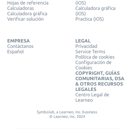
Hojas de referencia
(iOS)
Calculadoras
Calculadora gráfica
Calculadora gráfica
(iOS)
Verificar solución
Practica (iOS)
EMPRESA
LEGAL
Contáctanos
Privacidad
Español
Service Terms
Política de cookies
Configuración de
Cookies
COPYRIGHT, GUÍAS
COMUNITARIAS, DSA
& OTROS RECURSOS
LEGALES
Centro Legal de
Learneo
Symbolab, a Learneo, Inc. business
© Learneo, Inc. 2024