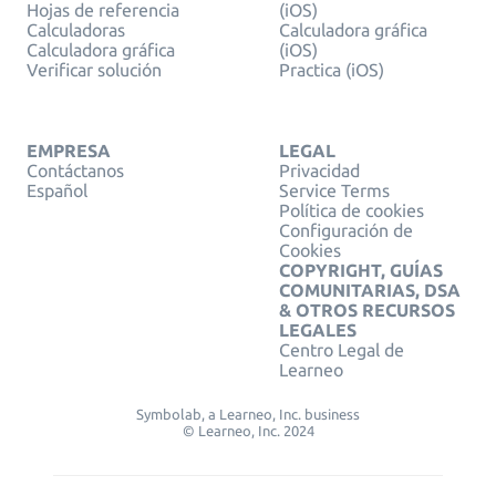
Hojas de referencia
(iOS)
Calculadoras
Calculadora gráfica
Calculadora gráfica
(iOS)
Verificar solución
Practica (iOS)
EMPRESA
LEGAL
Contáctanos
Privacidad
Español
Service Terms
Política de cookies
Configuración de
Cookies
COPYRIGHT, GUÍAS
COMUNITARIAS, DSA
& OTROS RECURSOS
LEGALES
Centro Legal de
Learneo
Symbolab, a Learneo, Inc. business
© Learneo, Inc. 2024