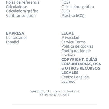
Hojas de referencia
(iOS)
Calculadoras
Calculadora gráfica
Calculadora gráfica
(iOS)
Verificar solución
Practica (iOS)
EMPRESA
LEGAL
Contáctanos
Privacidad
Español
Service Terms
Política de cookies
Configuración de
Cookies
COPYRIGHT, GUÍAS
COMUNITARIAS, DSA
& OTROS RECURSOS
LEGALES
Centro Legal de
Learneo
Symbolab, a Learneo, Inc. business
© Learneo, Inc. 2024