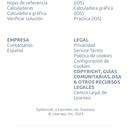
Hojas de referencia
(iOS)
Calculadoras
Calculadora gráfica
Calculadora gráfica
(iOS)
Verificar solución
Practica (iOS)
EMPRESA
LEGAL
Contáctanos
Privacidad
Español
Service Terms
Política de cookies
Configuración de
Cookies
COPYRIGHT, GUÍAS
COMUNITARIAS, DSA
& OTROS RECURSOS
LEGALES
Centro Legal de
Learneo
Symbolab, a Learneo, Inc. business
© Learneo, Inc. 2024