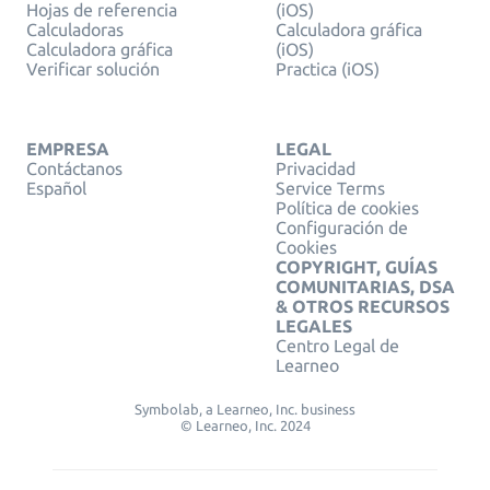
Hojas de referencia
(iOS)
Calculadoras
Calculadora gráfica
Calculadora gráfica
(iOS)
Verificar solución
Practica (iOS)
EMPRESA
LEGAL
Contáctanos
Privacidad
Español
Service Terms
Política de cookies
Configuración de
Cookies
COPYRIGHT, GUÍAS
COMUNITARIAS, DSA
& OTROS RECURSOS
LEGALES
Centro Legal de
Learneo
Symbolab, a Learneo, Inc. business
© Learneo, Inc. 2024