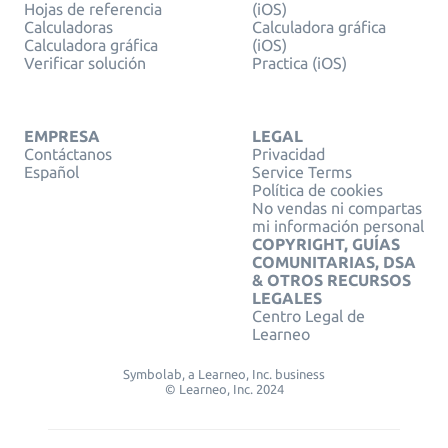
Hojas de referencia
(iOS)
Calculadoras
Calculadora gráfica
Calculadora gráfica
(iOS)
Verificar solución
Practica (iOS)
EMPRESA
LEGAL
Contáctanos
Privacidad
Español
Service Terms
Política de cookies
No vendas ni compartas
mi información personal
COPYRIGHT, GUÍAS
COMUNITARIAS, DSA
& OTROS RECURSOS
LEGALES
Centro Legal de
Learneo
Symbolab, a Learneo, Inc. business
© Learneo, Inc. 2024