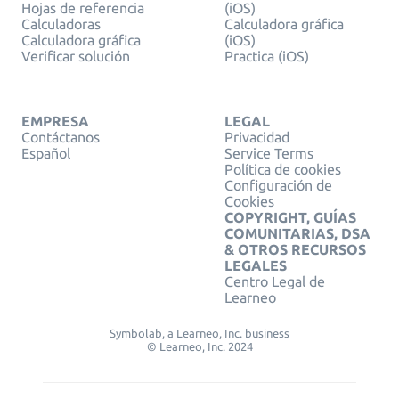
Hojas de referencia
(iOS)
Calculadoras
Calculadora gráfica
Calculadora gráfica
(iOS)
Verificar solución
Practica (iOS)
EMPRESA
LEGAL
Contáctanos
Privacidad
Español
Service Terms
Política de cookies
Configuración de
Cookies
COPYRIGHT, GUÍAS
COMUNITARIAS, DSA
& OTROS RECURSOS
LEGALES
Centro Legal de
Learneo
Symbolab, a Learneo, Inc. business
© Learneo, Inc. 2024