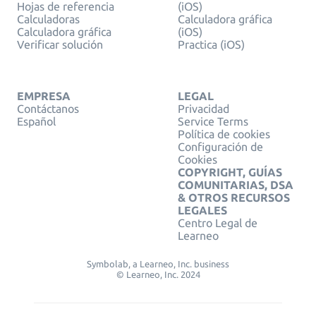
Hojas de referencia
(iOS)
Calculadoras
Calculadora gráfica
Calculadora gráfica
(iOS)
Verificar solución
Practica (iOS)
EMPRESA
LEGAL
Contáctanos
Privacidad
Español
Service Terms
Política de cookies
Configuración de
Cookies
COPYRIGHT, GUÍAS
COMUNITARIAS, DSA
& OTROS RECURSOS
LEGALES
Centro Legal de
Learneo
Symbolab, a Learneo, Inc. business
© Learneo, Inc. 2024