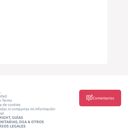
L
idad
Comentarios
e Terms
ca de cookies
das ni compartas mi información
nal
IGHT, GUÍAS
NITARIAS, DSA & OTROS
RSOS LEGALES