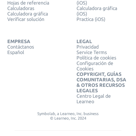
Hojas de referencia
(iOS)
Calculadoras
Calculadora gráfica
Calculadora gráfica
(iOS)
Verificar solución
Practica (iOS)
EMPRESA
LEGAL
Contáctanos
Privacidad
Español
Service Terms
Política de cookies
Configuración de
Cookies
COPYRIGHT, GUÍAS
COMUNITARIAS, DSA
& OTROS RECURSOS
LEGALES
Centro Legal de
Learneo
Symbolab, a Learneo, Inc. business
© Learneo, Inc. 2024