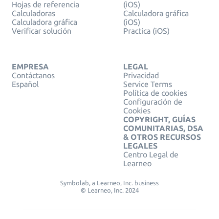
Hojas de referencia
(iOS)
Calculadoras
Calculadora gráfica
Calculadora gráfica
(iOS)
Verificar solución
Practica (iOS)
EMPRESA
LEGAL
Contáctanos
Privacidad
Español
Service Terms
Política de cookies
Configuración de
Cookies
COPYRIGHT, GUÍAS
COMUNITARIAS, DSA
& OTROS RECURSOS
LEGALES
Centro Legal de
Learneo
Symbolab, a Learneo, Inc. business
© Learneo, Inc. 2024