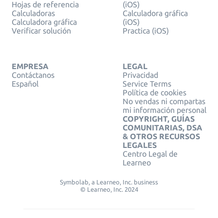
Hojas de referencia
(iOS)
Calculadoras
Calculadora gráfica
Calculadora gráfica
(iOS)
Verificar solución
Practica (iOS)
EMPRESA
LEGAL
Contáctanos
Privacidad
Español
Service Terms
Política de cookies
No vendas ni compartas
mi información personal
COPYRIGHT, GUÍAS
COMUNITARIAS, DSA
& OTROS RECURSOS
LEGALES
Centro Legal de
Learneo
Symbolab, a Learneo, Inc. business
© Learneo, Inc. 2024