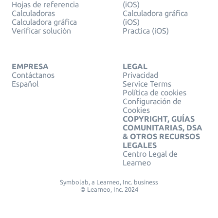
Hojas de referencia
(iOS)
Calculadoras
Calculadora gráfica
Calculadora gráfica
(iOS)
Verificar solución
Practica (iOS)
EMPRESA
LEGAL
Contáctanos
Privacidad
Español
Service Terms
Política de cookies
Configuración de
Cookies
COPYRIGHT, GUÍAS
COMUNITARIAS, DSA
& OTROS RECURSOS
LEGALES
Centro Legal de
Learneo
Symbolab, a Learneo, Inc. business
© Learneo, Inc. 2024