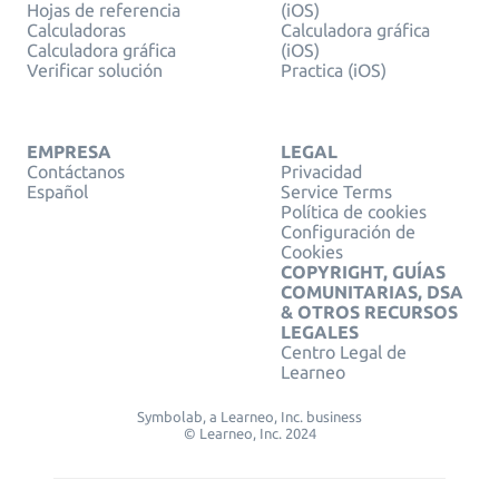
Hojas de referencia
(iOS)
Calculadoras
Calculadora gráfica
Calculadora gráfica
(iOS)
Verificar solución
Practica (iOS)
EMPRESA
LEGAL
Contáctanos
Privacidad
Español
Service Terms
Política de cookies
Configuración de
Cookies
COPYRIGHT, GUÍAS
COMUNITARIAS, DSA
& OTROS RECURSOS
LEGALES
Centro Legal de
Learneo
Symbolab, a Learneo, Inc. business
© Learneo, Inc. 2024