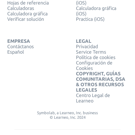
Hojas de referencia
(iOS)
Calculadoras
Calculadora gráfica
Calculadora gráfica
(iOS)
Verificar solución
Practica (iOS)
EMPRESA
LEGAL
Contáctanos
Privacidad
Español
Service Terms
Política de cookies
Configuración de
Cookies
COPYRIGHT, GUÍAS
COMUNITARIAS, DSA
& OTROS RECURSOS
LEGALES
Centro Legal de
Learneo
Symbolab, a Learneo, Inc. business
© Learneo, Inc. 2024