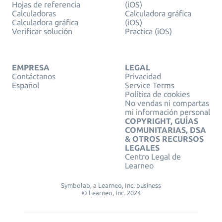
Hojas de referencia
(iOS)
Calculadoras
Calculadora gráfica
Calculadora gráfica
(iOS)
Verificar solución
Practica (iOS)
EMPRESA
LEGAL
Contáctanos
Privacidad
Español
Service Terms
Política de cookies
No vendas ni compartas
mi información personal
COPYRIGHT, GUÍAS
COMUNITARIAS, DSA
& OTROS RECURSOS
LEGALES
Centro Legal de
Learneo
Symbolab, a Learneo, Inc. business
© Learneo, Inc. 2024