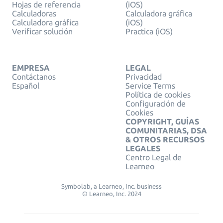
Hojas de referencia
(iOS)
Calculadoras
Calculadora gráfica
Calculadora gráfica
(iOS)
Verificar solución
Practica (iOS)
EMPRESA
LEGAL
Contáctanos
Privacidad
Español
Service Terms
Política de cookies
Configuración de
Cookies
COPYRIGHT, GUÍAS
COMUNITARIAS, DSA
& OTROS RECURSOS
LEGALES
Centro Legal de
Learneo
Symbolab, a Learneo, Inc. business
© Learneo, Inc. 2024