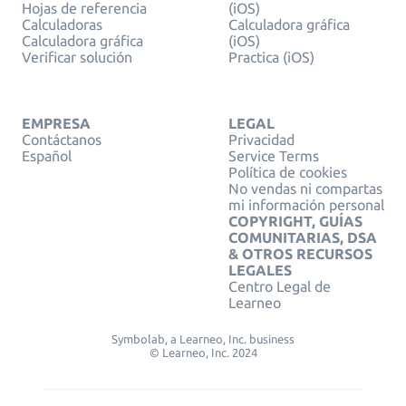
Hojas de referencia
(iOS)
Calculadoras
Calculadora gráfica
Calculadora gráfica
(iOS)
Verificar solución
Practica (iOS)
EMPRESA
LEGAL
Contáctanos
Privacidad
Español
Service Terms
Política de cookies
No vendas ni compartas
mi información personal
COPYRIGHT, GUÍAS
COMUNITARIAS, DSA
& OTROS RECURSOS
LEGALES
Centro Legal de
Learneo
Symbolab, a Learneo, Inc. business
© Learneo, Inc. 2024