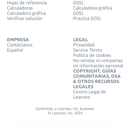
Hojas de referencia
(iOS)
Calculadoras
Calculadora gráfica
Calculadora gráfica
(iOS)
Verificar solución
Practica (iOS)
EMPRESA
LEGAL
Contáctanos
Privacidad
Español
Service Terms
Política de cookies
No vendas ni compartas
mi información personal
COPYRIGHT, GUÍAS
COMUNITARIAS, DSA
& OTROS RECURSOS
LEGALES
Centro Legal de
Learneo
Symbolab, a Learneo, Inc. business
© Learneo, Inc. 2024