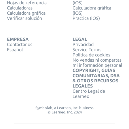
Hojas de referencia
(iOS)
Calculadoras
Calculadora gráfica
Calculadora gráfica
(iOS)
Verificar solución
Practica (iOS)
EMPRESA
LEGAL
Contáctanos
Privacidad
Español
Service Terms
Política de cookies
No vendas ni compartas
mi información personal
COPYRIGHT, GUÍAS
COMUNITARIAS, DSA
& OTROS RECURSOS
LEGALES
Centro Legal de
Learneo
Symbolab, a Learneo, Inc. business
© Learneo, Inc. 2024