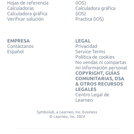
Hojas de referencia
(iOS)
Calculadoras
Calculadora gráfica
Calculadora gráfica
(iOS)
Verificar solución
Practica (iOS)
EMPRESA
LEGAL
Contáctanos
Privacidad
Español
Service Terms
Política de cookies
No vendas ni compartas
mi información personal
COPYRIGHT, GUÍAS
COMUNITARIAS, DSA
& OTROS RECURSOS
LEGALES
Centro Legal de
Learneo
Symbolab, a Learneo, Inc. business
© Learneo, Inc. 2024