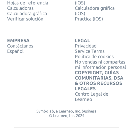
Hojas de referencia
(iOS)
Calculadoras
Calculadora gráfica
Calculadora gráfica
(iOS)
Verificar solución
Practica (iOS)
EMPRESA
LEGAL
Contáctanos
Privacidad
Español
Service Terms
Política de cookies
No vendas ni compartas
mi información personal
COPYRIGHT, GUÍAS
COMUNITARIAS, DSA
& OTROS RECURSOS
LEGALES
Centro Legal de
Learneo
Symbolab, a Learneo, Inc. business
© Learneo, Inc. 2024