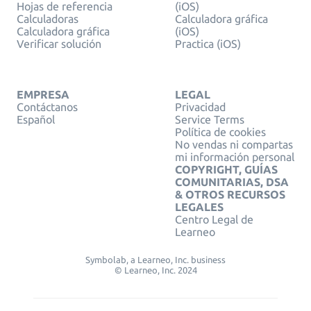
Hojas de referencia
(iOS)
Calculadoras
Calculadora gráfica
Calculadora gráfica
(iOS)
Verificar solución
Practica (iOS)
EMPRESA
LEGAL
Contáctanos
Privacidad
Español
Service Terms
Política de cookies
No vendas ni compartas
mi información personal
COPYRIGHT, GUÍAS
COMUNITARIAS, DSA
& OTROS RECURSOS
LEGALES
Centro Legal de
Learneo
Symbolab, a Learneo, Inc. business
© Learneo, Inc. 2024