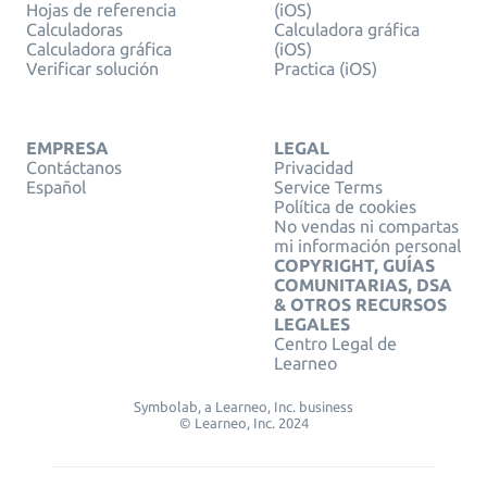
Hojas de referencia
(iOS)
Calculadoras
Calculadora gráfica
Calculadora gráfica
(iOS)
Verificar solución
Practica (iOS)
EMPRESA
LEGAL
Contáctanos
Privacidad
Español
Service Terms
Política de cookies
No vendas ni compartas
mi información personal
COPYRIGHT, GUÍAS
COMUNITARIAS, DSA
& OTROS RECURSOS
LEGALES
Centro Legal de
Learneo
Symbolab, a Learneo, Inc. business
© Learneo, Inc. 2024